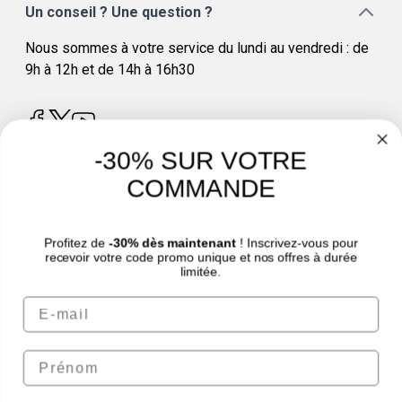
Un conseil ? Une question ?
Nous sommes à votre service du lundi au vendredi : de
9h à 12h et de 14h à 16h30
-30% SUR VOTRE
COMMANDE
4.8
/
5
Profitez de
-30% dès maintenant
! Inscrivez-vous pour
recevoir votre code promo unique et nos offres à durée
limitée.
Email
© Sport Nutrition Center 2026 | Paiement sécurisé | *Norme AFNOR NF EN 17444.
Voir fiche produit.
eafit.com
|
granions.fr
|
punch-power.com
Prénom