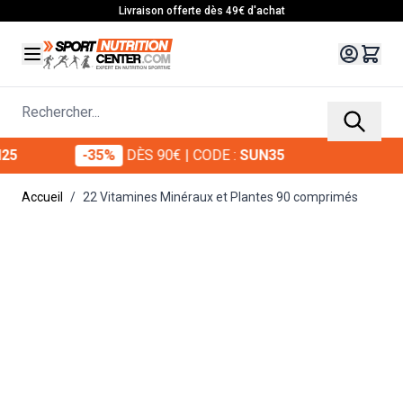
Allez au contenu
Livraison offerte dès 49€ d'achat
Rechercher...
-35%
DÈS 90€
| CODE :
SUN35
-
Accueil
/
22 Vitamines Minéraux et Plantes 90 comprimés
Main image
Click to view image in fullscreen