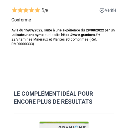
5
Vérifié
/5
Conforme
Avis du
15/09/2022
, suite à une expérience du
29/08/2022
par
un
utilisateur anonyme
sur le site
https://www.granions.fr/
22 Vitamines Minéraux et Plantes 90 comprimés (Réf. :
RMD0000333)
LE COMPLÉMENT IDÉAL POUR
ENCORE PLUS DE RÉSULTATS
Navigating through the elements of the carousel is possibl
Press to skip carousel
Press to go to carousel navigation