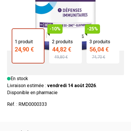
24,90 €
4.8/5 -
5 avis
-10%
-25%
1 produit
2 produits
3 produits
24,90 €
44,82 €
56,04 €
49,80 €
74,70 €
En stock
Livraison estimée :
vendredi 14 août 2026
.
Disponible en pharmacie
Réf. :
RMD0000333