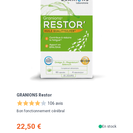
GRANIONS Restor
GRAN
106 avis
Bon fonctionnement cérébral
Titré
22,50 €
21
En stock