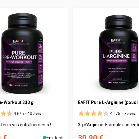
SOMATOLINE
Caséine
Digestion - Transit
Protéines
Jambes lour
P
Créatine
Libido - Tonus sexuel
Vitamines & oligo
Ménopause
Protéines
Chrome
Détoxifiants
Whey
Enfants
Séniors
Taurine
e-Workout 330 g
EAFIT Pure L-Arginine (poudr
4.6/5 -
40 avis
4.1/5 -
7 avis
 feu à vos entraînements !
3g d’Arginine. Formule concent
 €
30,90 €
En stock