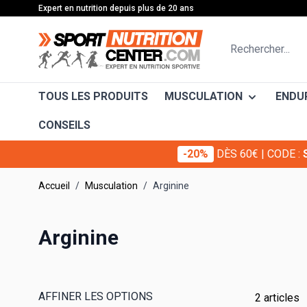
Allez au contenu
Expert en nutrition depuis plus de 20 ans
Rechercher...
TOUS LES PRODUITS
MUSCULATION
ENDU
CONSEILS
-20%
DÈS 60€
| CODE :
Confort articulaire
Avan
EAFIT
GRANION
Accueil
/
Musculation
/
Arginine
Décontractant musculaire
Apr
EAFIT Construction Musculaire
GRANIONS
Muscle sec
Con
EAFIT Minceur Active®
GRANIONS
Arginine
EAFIT Endurance
GRANIONS 
Récupération
Bar
EAFIT Ripped Max®
GRANIONS
Antioxydants
Car
GRANIONS 
AFFINER LES OPTIONS
2
articles
BCAA
Vit