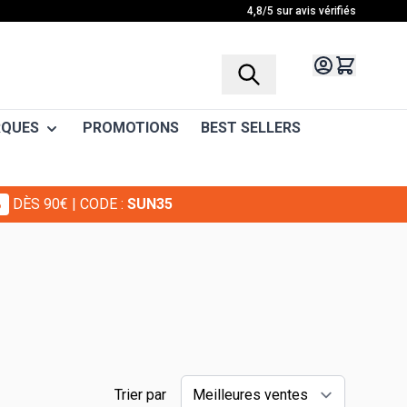
4,8/5 sur avis vérifiés
QUES
PROMOTIONS
BEST SELLERS
%
DÈS 90€
| CODE :
SUN35
e
s
ides minceur / En-cas
GMAX
meil
rainage - Cellulite
ion Musculaire
éducteur d'appétit
n être
ts
port et fitness
arnitine
Trier par
re
CLA