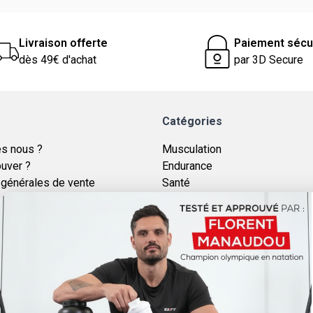
Livraison offerte
Paiement sécu
dès 49€ d'achat
par 3D Secure
Catégories
s nous ?
Musculation
ouver ?
Endurance
 générales de vente
Santé
générales d'utilisation
Minceur
égales
tractation
e confidentialité