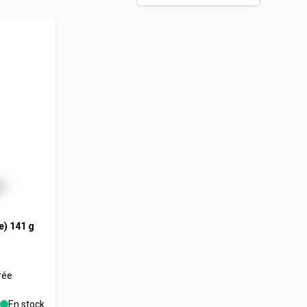
des
rotéines végétales
e) 141 g
rée
En stock