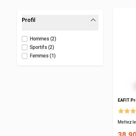
CHONDROSTEO
FOUCAUD
Carnitine
Skip to product list
Profil
CLA
filter
Gainer
Hommes
(
2
)
Vitamines
Sportifs
(
2
)
Femmes
(
1
)
EAFIT Pr
Mettez le
38,90