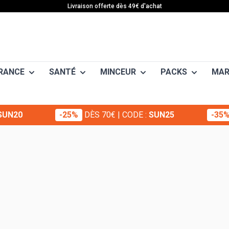
Livraison offerte dès 49€ d'achat
RANCE
SANTÉ
MINCEUR
PACKS
MAR
SUN20
-25%
DÈS 70€
| CODE :
SUN25
-35
t l'effort
Croissance musculaire
Confort articulaire
Pendant l'effort
Affiner la silhouette
Packs Enduranc
Soin du corp
A
S
PUNCH POWER
ès l'effort
Force - Puissance
Immunité
Antioxydants
Brûleur de graisses
Packs Minceur
Stress - Som
D
® Oligo-éléments
fort articulaire
Prise de masse
Tonus - Energie
Décontractant musculaire
Minceur Homme
Packs Construct
Antioxydants
R
 Expert
Piluliers
res et dosettes
Acides Aminés
Anti-Inflammatoires naturels
Boissons énergétiques
Soins du corps
Packs Santé Bie
Oligo-élémen
S
 Santé
nitine
Arginine
Vitamines
Taurine
Barres
Packs sports
Bébé
C
Enfant
amines
Boosters
Beauté
Chrome
Confort urinai