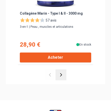
Collagène Marin - Type I & II - 3000 mg
GRANION
Hyaluro
57 avis
compri
3-en-1 | Peau , muscles et articulations
Complexe 
28,90 €
24,9
En stock
Acheter