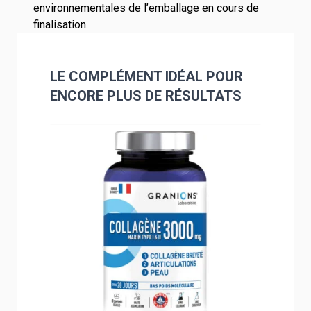
environnementales de l’emballage en cours de
finalisation.
LE COMPLÉMENT IDÉAL POUR
ENCORE PLUS DE RÉSULTATS
Navigating through the elements of the carousel is poss
Press to skip carousel
Press to go to carousel navigation