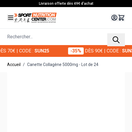
Allez au contenu
Livraison offerte dès 49€ d'achat
Rechercher...
| CODE :
SUN25
-35%
DÈS 90€
| CODE :
SUN35
Accueil
/
Canette Collagène 5000mg - Lot de 24
Main image
Click to view image in fullscreen