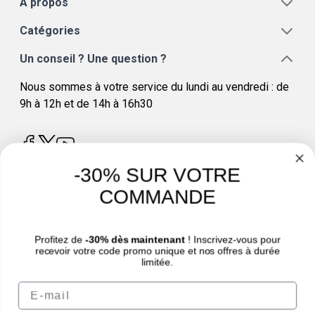
A propos
Catégories
Un conseil ? Une question ?
Nous sommes à votre service du lundi au vendredi : de
9h à 12h et de 14h à 16h30
-30% SUR VOTRE
COMMANDE
4.8
/
5
Profitez de
-30% dès maintenant
! Inscrivez-vous pour
recevoir votre code promo unique et nos offres à durée
limitée.
Email
© Sport Nutrition Center 2026 | Paiement sécurisé | *Norme AFNOR NF EN 17444.
Voir fiche produit.