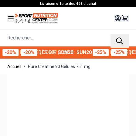
Allez au contenu
Livraison offerte dès 49€ d'achat
Rechercher...
20%
DÈS 60€
-20%
DÈS 60€
| CODE :
| CODE :
SUN20
SUN20
-25%
DÈS 70€
-25%
DÈS 70
| CODE
Accueil
/
Pure Créatine 90 Gélules 751 mg
Main image
Click to view image in fullscreen