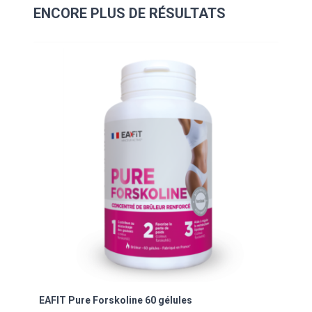
ENCORE PLUS DE RÉSULTATS
Navigating through the elements of the carousel is possibl
Press to skip carousel
Press to go to carousel navigation
EAFIT Pure Forskoline 60 gélules
EAFI