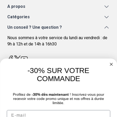
A propos
Catégories
Un conseil ? Une question ?
Nous sommes à votre service du lundi au vendredi : de
9h à 12h et de 14h à 16h30
-30% SUR VOTRE
COMMANDE
4.8
/
5
Profitez de
-30% dès maintenant
! Inscrivez-vous pour
recevoir votre code promo unique et nos offres à durée
limitée.
Email
© Sport Nutrition Center 2026 | Paiement sécurisé | *Norme AFNOR NF EN 17444.