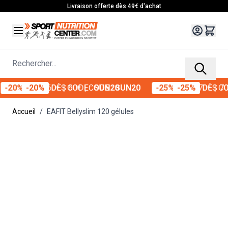
Allez au contenu
Livraison offerte dès 49€ d'achat
Rechercher...
0%
DÈS 60€
| CODE :
SUN20
-25%
DÈS 70€
| CODE 
Accueil
/
EAFIT Bellyslim 120 gélules
Main image
Click to view image in fullscreen