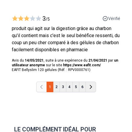
3
Vérifié
/5
produit qui agit sur la digestion grâce au charbon
qu'il contient mais c'est le seul bénéfice ressenti, du
coup un peu cher comparé à des gélules de charbon
facilement disponibles en pharmacie
Avis du
14/05/2021
, suite à une expérience du
21/04/2021
par
un
utilisateur anonyme
sur le site
https://www.eafit.com/
EAFIT Bellyslim 120 gélules (Réf. : RPV0000761)
1
2
3
4
5
6
Précédent
Précédent
LE COMPLÉMENT IDÉAL POUR