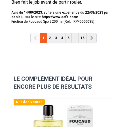
Bien fait le job avant de partir rouler.
Avis du
14/09/2023
, suite à une expérience du
22/08/2023
par
denis L.
sur le site
https://www.eafit.com/
Friction de Foucaud Sport 200 ml (Réf. : RPF0000035)
1
2
3
4
5
...
15
Précédent
Précédent
LE COMPLÉMENT IDÉAL POUR
ENCORE PLUS DE RÉSULTATS
Navigating through the elements of the carousel is possibl
Press to skip carousel
Press to go to carousel navigation
N°1 des ventes