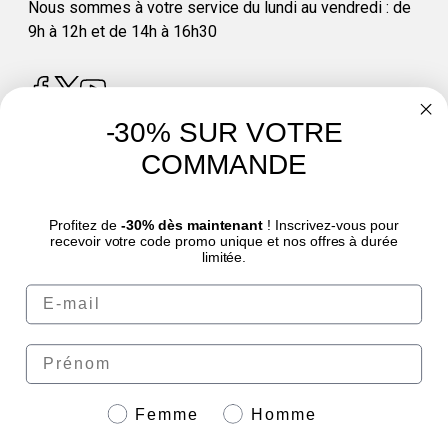
Nous sommes à votre service du lundi au vendredi : de
9h à 12h et de 14h à 16h30
-30% SUR VOTRE
COMMANDE
4.8
/
5
Profitez de
-30% dès maintenant
! Inscrivez-vous pour
recevoir votre code promo unique et nos offres à durée
limitée.
Email
© Sport Nutrition Center 2026 | Paiement sécurisé | *Norme AFNOR NF EN 17444.
Voir fiche produit.
eafit.com
|
granions.fr
|
punch-power.com
Prénom
Genre
Femme
Homme
Paiement sécurisé avec