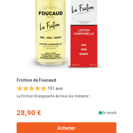
Friction de Foucaud
FOUC
191 avis
La Friction Énergisante de tous les instants !
Le ma
28,90 €
19
En stock
Acheter