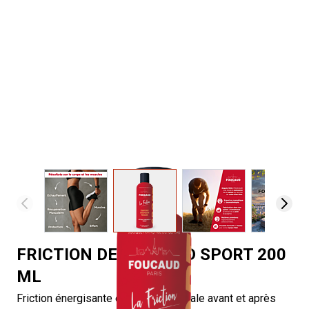
View larger image
View larger image
View larger image
View 
FRICTION DE FOUCAUD SPORT 200
ML
Friction énergisante et tonifiante idéale avant et après