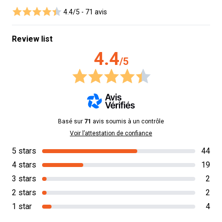
4.4/5 -
71 avis
Review list
4.4
/5
Basé sur
71
avis soumis à un contrôle
Voir l’attestation de confiance
5 stars
44
4 stars
19
3 stars
2
2 stars
2
1 star
4