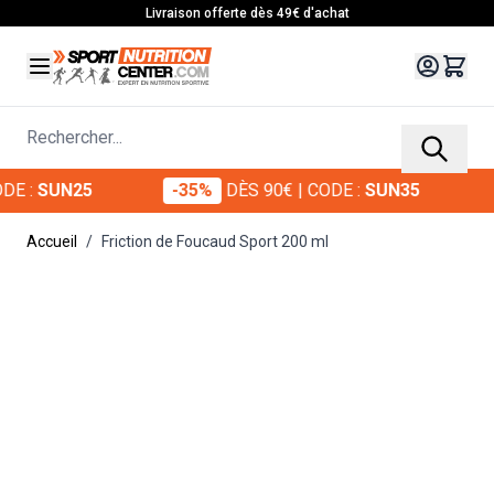
Allez au contenu
Livraison offerte dès 49€ d'achat
Rechercher...
:
SUN25
-35%
DÈS 90€
| CODE :
SUN35
Accueil
/
Friction de Foucaud Sport 200 ml
Main image
Click to view image in fullscreen