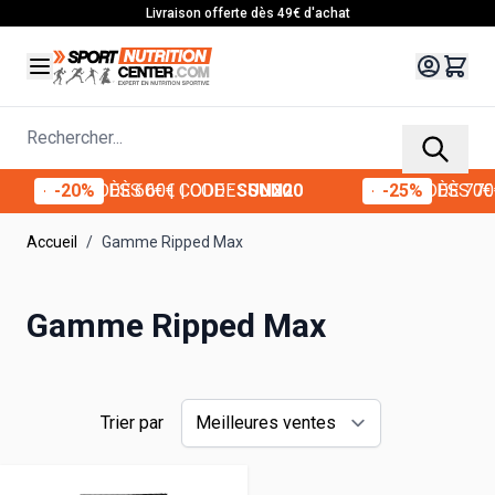
Allez au contenu
Livraison offerte dès 49€ d'achat
Rechercher...
-20%
-20%
DÈS 60€
DÈS 60€
| CODE :
| CODE :
SUN20
SUN20
-25%
-25%
DÈS 70€
DÈS 70€
|
Accueil
/
Gamme Ripped Max
Gamme Ripped Max
Trier par