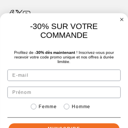
-30% SUR VOTRE
COMMANDE
4.8
/
5
Profitez de
-30% dès maintenant
! Inscrivez-vous pour
recevoir votre code promo unique et nos offres à durée
limitée.
Email
© Sport Nutrition Center 2026 | Paiement sécurisé | *Norme AFNOR NF EN 17444.
Voir fiche produit.
eafit.com
|
granions.fr
|
punch-power.com
Prénom
Genre
Femme
Homme
Paiement sécurisé avec