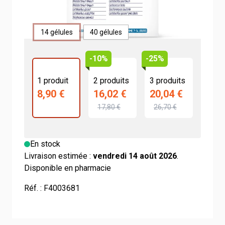
Format
14 gélules
40 gélules
-10%
-25%
1 produit
2 produits
3 produits
8,90 €
16,02 €
20,04 €
17,80 €
26,70 €
En stock
Livraison estimée :
vendredi 14 août 2026
.
Disponible en pharmacie
Réf. :
F4003681