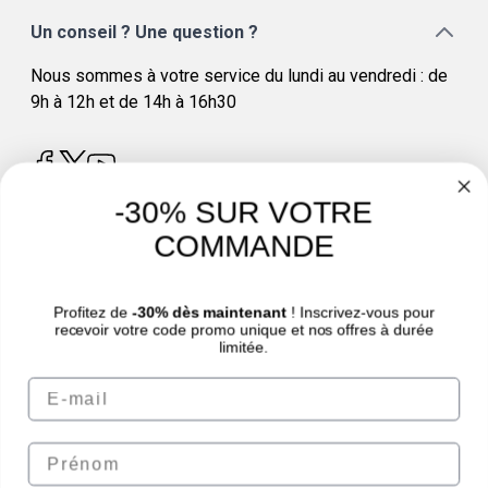
Un conseil ? Une question ?
Nous sommes à votre service du lundi au vendredi : de
9h à 12h et de 14h à 16h30
-30% SUR VOTRE
COMMANDE
4.8
/
5
Profitez de
-30% dès maintenant
! Inscrivez-vous pour
recevoir votre code promo unique et nos offres à durée
limitée.
Email
© Sport Nutrition Center 2026 | Paiement sécurisé | *Norme AFNOR NF EN 17444.
Voir fiche produit.
eafit.com
|
granions.fr
|
punch-power.com
Prénom