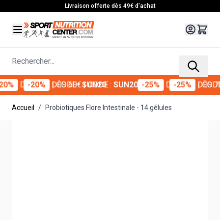
Allez au contenu
Livraison offerte dès 49€ d'achat
Rechercher...
DÈS 60€
| CODE :
SUN20
-25%
DÈS 70€
| CODE :
SU
Accueil
/
Probiotiques Flore Intestinale - 14 gélules
Main image
Click to view image in fullscreen