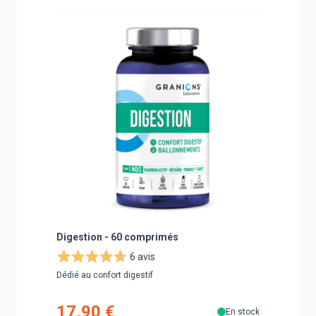
Navigating through the elements of the carousel is poss
Press to skip carousel
Press to go to carousel navigation
Digestion - 60 comprimés
Probioti
résistan
6 avis
Dédié au confort digestif
Equilibre d
17,90 €
33,9
En stock