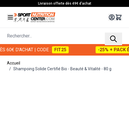
Allez au contenu
Livraison offerte dès 49€ d'achat
Rechercher...
 60€ D'ACHAT
| CODE :
FIT25
-25% + PACK ÉN
Accueil
/
Shampoing Solide Certifié Bio - Beauté & Vitalité - 80 g
Main image
Click to view image in fullscreen