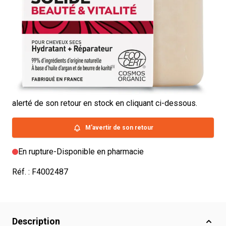
Pour cheveux sec - Hydratant + Réparateur
11,90 €
4.5/5 -
4 avis
Nous sommes désolés, mais le produit que vous
recherchez est actuellement victime de son succès. Il
sera de retour très bientôt !
Si vous possédez un compte client, vous pouvez être
alerté de son retour en stock en cliquant ci-dessous.
M'avertir de son retour
En rupture
-
Disponible en pharmacie
Réf. :
F4002487
Description