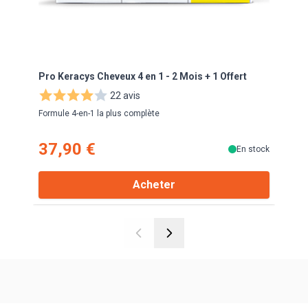
Pro Keracys Cheveux 4 en 1 - 2 Mois + 1 Offert
Pro 
com
22 avis
Formule 4-en-1 la plus complète
Anti-
37,90 €
18
En stock
Acheter