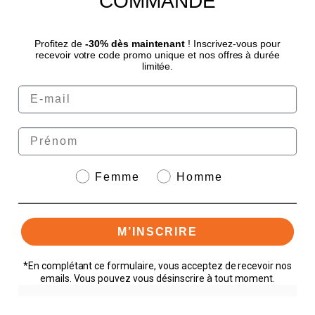
COMMANDE
4.8
/
5
Profitez de
-30% dès maintenant
! Inscrivez-vous pour
recevoir votre code promo unique et nos offres à durée
limitée.
Email
© Sport Nutrition Center 2026 | Paiement sécurisé | *Norme AFNOR NF EN 17444.
Voir fiche produit.
eafit.com
|
granions.fr
|
punch-power.com
Prénom
Genre
Femme
Homme
Paiement sécurisé avec
M’INSCRIRE
*En complétant ce formulaire, vous acceptez de recevoir nos
emails. Vous pouvez vous désinscrire à tout moment.