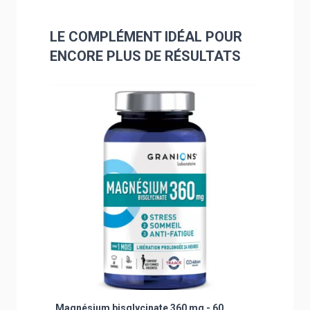
LE COMPLÉMENT IDÉAL POUR
ENCORE PLUS DE RÉSULTATS
Navigating through the elements of the carousel is poss
Press to skip carousel
Press to go to carousel navigation
Magnésium bisglycinate 360 mg - 60
Décontra