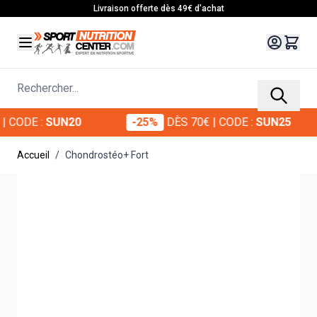
Allez au contenu
Livraison offerte dès 49€ d'achat
Rechercher...
ODE :
SUN20
-25%
DÈS 70€
| CODE :
SUN25
Accueil
/
Chondrostéo+ Fort
Main image
Click to view image in fullscreen