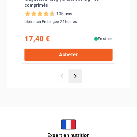
comprimés
Douleur 
105 avis
Libération Prolongée 24 heures
Soulage R
coups, en
17,40 €
14,9
En stock
Acheter
Expert en nutrition