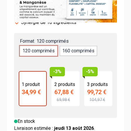
Offre spéciale 10 jours offerts
Formule ultra complète
Synergie de 10 ingrédients
Format
120 comprimés
120 comprimés
160 comprimés
-3%
-5%
1 produit
2 produits
3 produits
34,99 €
67,88 €
99,72 €
69,98 €
104,97 €
En stock
Livraison estimée :
jeudi 13 août 2026
.