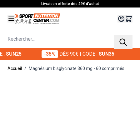
Allez au contenu
Livraison offerte dès 49€ d'achat
Rechercher...
-35%
DÈS 90€
| CODE :
SUN35
-20%
Accueil
/
Magnésium bisglycinate 360 mg - 60 comprimés
Main image
Click to view image in fullscreen