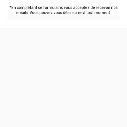
*En complétant ce formulaire, vous acceptez de recevoir nos
emails. Vous pouvez vous désinscrire à tout moment.
Quantité
Acheter
5
Jamila B.
/5
Mon avis
Le magnésium est très efficace au bout d'une
semaine d'utilisation on ressent les bienfaits sur
notre organisme.