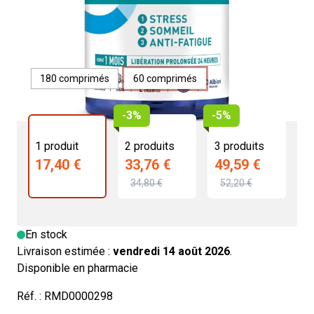
17,40 €
4.6/5 -
105 avis
Format
180 comprimés
60 comprimés
-3%
-5%
1 produit
2 produits
3 produits
17,40 €
33,76 €
49,59 €
34,80 €
52,20 €
En stock
Livraison estimée :
vendredi 14 août 2026
.
Disponible en pharmacie
Réf. :
RMD0000298