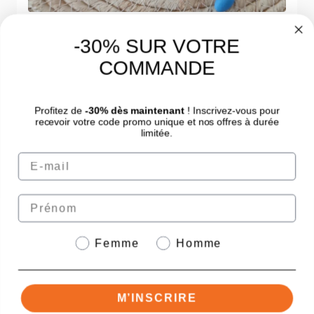
5
Nathalie L.
/5
-30% SUR VOTRE
Mon avis
COMMANDE
Fatiguée avec des problèmes d'endormissement et
des réveils nocturnes intempestifs pour diverses
Profitez de
-30% dès maintenant
! Inscrivez-vous pour
raisons, notamment des crampes qui sont beaucoup
recevoir votre code promo unique et nos offres à durée
limitée.
moins fréquentes maintenant. Je me sens beaucoup
moins fatiguée en me levant, j'ai senti une nette
Email
amélioration. On y retrouve de la vitamine B6 pour
faciliter son assimilation, sans avoir les
Prénom
désagrément lié habituellement au magnésium.
Genre
Femme
Homme
M’INSCRIRE