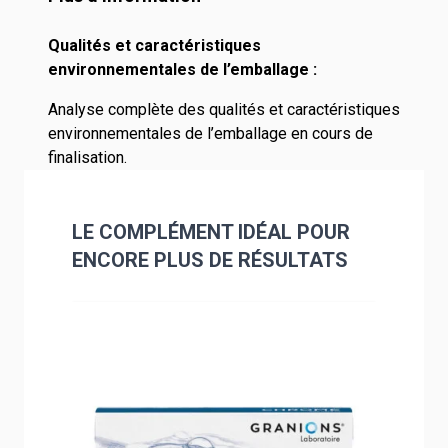
Qualités et caractéristiques
environnementales de l’emballage :
Analyse complète des qualités et caractéristiques
environnementales de l’emballage en cours de
finalisation.
LE COMPLÉMENT IDÉAL POUR
ENCORE PLUS DE RÉSULTATS
Navigating through the elements of the carousel is poss
Press to skip carousel
Press to go to carousel navigation