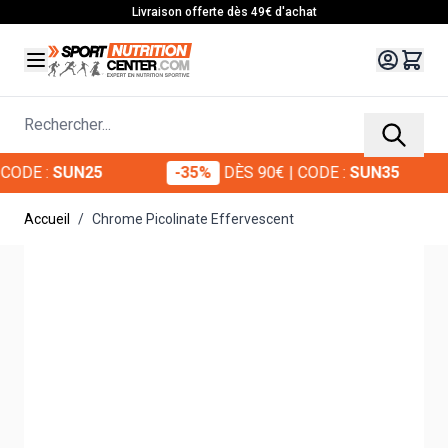
Allez au contenu
Livraison offerte dès 49€ d'achat
Rechercher...
DE :
SUN25
-35%
DÈS 90€
| CODE :
SUN35
Accueil
/
Chrome Picolinate Effervescent
Main image
Click to view image in fullscreen