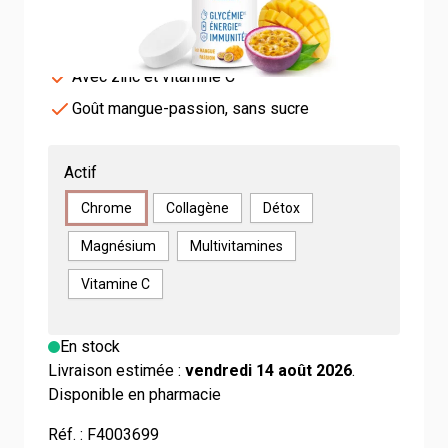
Chrome picolinate 250 µg
Aide à maintenir la glycémie
Avec zinc et vitamine C
Goût mangue-passion, sans sucre
Actif
Chrome
Collagène
Détox
Magnésium
Multivitamines
Vitamine C
En stock
Livraison estimée :
vendredi 14 août 2026
.
Disponible en pharmacie
Réf. :
F4003699