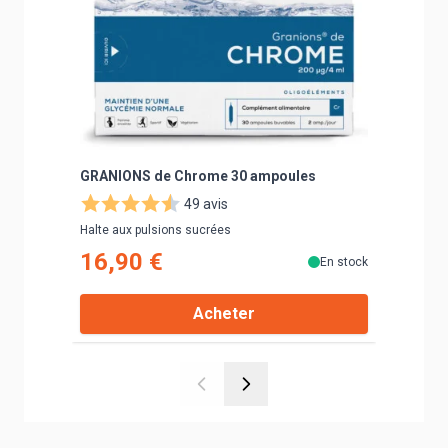
GRANIONS de Chrome 30 ampoules
Chrome
49 avis
Halte aux pulsions sucrées
250 µg / j
16,90 €
17,9
En stock
Acheter