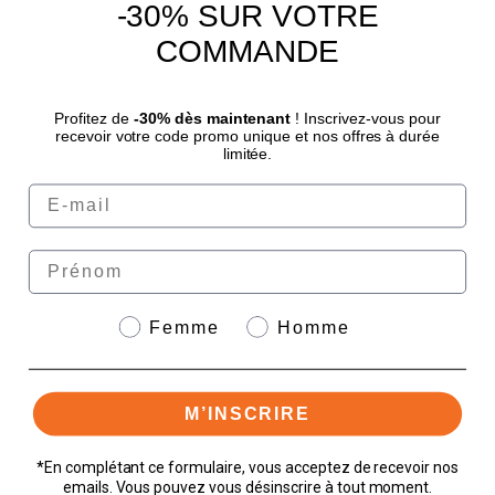
-30% SUR VOTRE
COMMANDE
4.8
/
5
Profitez de
-30% dès maintenant
! Inscrivez-vous pour
recevoir votre code promo unique et nos offres à durée
limitée.
Email
© Sport Nutrition Center 2026 | Paiement sécurisé | *Norme AFNOR NF EN 17444.
Voir fiche produit.
eafit.com
|
granions.fr
|
punch-power.com
Prénom
Genre
Femme
Homme
Paiement sécurisé avec
M’INSCRIRE
*En complétant ce formulaire, vous acceptez de recevoir nos
emails. Vous pouvez vous désinscrire à tout moment.