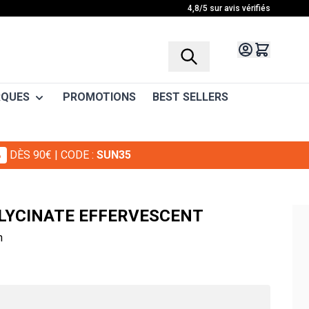
4,8/5 sur avis vérifiés
QUES
PROMOTIONS
BEST SELLERS
%
DÈS 90€
| CODE :
SUN35
e
s
ides minceur / En-cas
GMAX
meil
rainage - Cellulite
LYCINATE EFFERVESCENT
ion Musculaire
éducteur d'appétit
n
n être
ts
port et fitness
arnitine
re
CLA