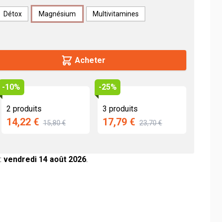
Détox
Magnésium
Multivitamines
des
rotéines végétales
Acheter
-10%
-25%
2 produits
3 produits
14,22 €
17,79 €
15,80 €
23,70 €
:
vendredi 14 août 2026
.