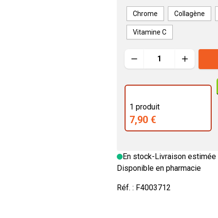
SOMATOLINE
Chrome
Collagène
Caséine
Digestion - Transit
Protéines
Jambes lour
P
Vitamine C
Créatine
Libido - Tonus sexuel
Vitamines & oligo
Ménopause
Quantité
Protéines
Chrome
Détoxifiants
Whey
Enfants
Séniors
Taurine
1 produit
7,90 €
En stock
-
Livraison estimée 
Disponible en pharmacie
Réf. :
F4003712