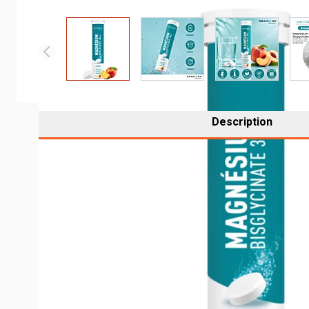
View larger image
View larger image
View larger 
Description
QU'EST-CE QUE LE MAGNÉSIUM ?
Le magnésium est un minéral essentiel au bon fonctionn
à la détente musculaire et à l’équilibre général.
L’organisme ne le fabrique pas seul en quantité suffisan
augmentent, en période de stress, de fatigue ou de ryth
Dans cette formule, Granions a choisi le
magnésium bis
particulièrement aux personnes qui recherchent un magné