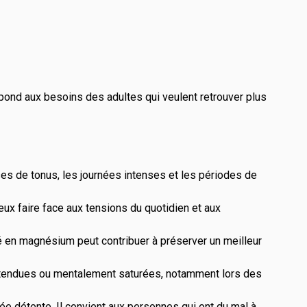
pond aux besoins des adultes qui veulent retrouver plus
s de tonus, les journées intenses et les périodes de
x faire face aux tensions du quotidien et aux
é en magnésium peut contribuer à préserver un meilleur
us tendues ou mentalement saturées, notamment lors des
e détente. Il convient aux personnes qui ont du mal à