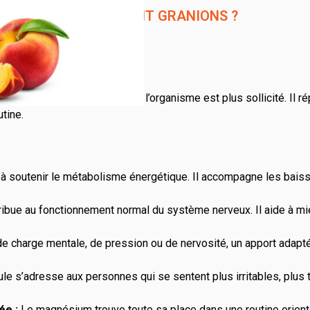
GNÉSIUM EFFERVESCENT GRANIONS ?
compagner les périodes où l’organisme est plus sollicité. Il ré
utine.
 soutenir le métabolisme énergétique. Il accompagne les baisse
bue au fonctionnement normal du système nerveux. Il aide à mieu
de charge mentale, de pression ou de nervosité, un apport adapt
ule s’adresse aux personnes qui se sentent plus irritables, pl
ée :
Le magnésium trouve toute sa place dans une routine orienté