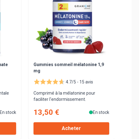
nate
Gummies sommeil mélatonine 1,9
mg
4.7/5 -
15 avis
ntale
Comprimé à la mélatonine pour
faciliter l'endormissement.
13,50 €
En stock
En stock
Acheter