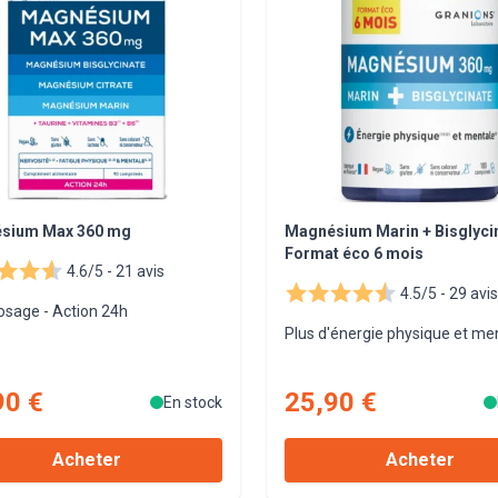
sium Max 360 mg
Magnésium Marin + Bisglyci
Format éco 6 mois
4.6/5 -
21 avis
4.5/5 -
29 avis
osage - Action 24h
Plus d'énergie physique et me
90 €
25,90 €
En stock
Acheter
Acheter