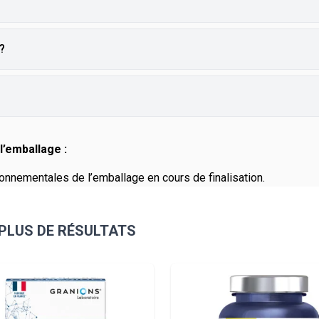
?
l’emballage :
onnementales de l’emballage en cours de finalisation.
PLUS DE RÉSULTATS
sible using the tab key. You can skip the carousel or go straight