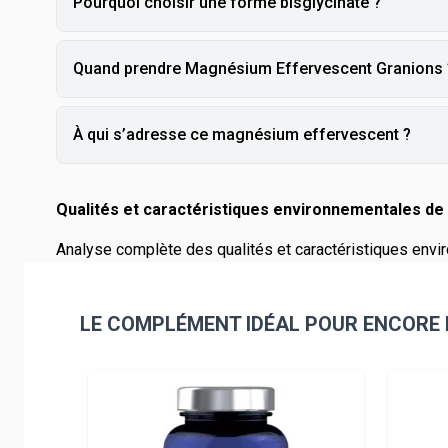
Pourquoi choisir une forme bisglycinate ?
Quand prendre Magnésium Effervescent Granions 
À qui s’adresse ce magnésium effervescent ?
Qualités et caractéristiques environnementales de 
Analyse complète des qualités et caractéristiques envir
LE COMPLÉMENT IDÉAL POUR ENCORE 
Navigating through the elements of the carousel is pos
Press to skip carousel