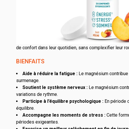
LES BIENFAITS & POURQUOI CHOISIR MA
UNE EFFICACITÉ CIBLÉE
Le Magnésium Effervescent Granions a été pensé pour ac
de confort dans leur quotidien, sans complexifier leur ro
BIENFAITS
Aide à réduire la fatigue :
Le magnésium contribue à
surmenage.
Soutient le système nerveux :
Le magnésium contri
variations de rythme.
Participe à l’équilibre psychologique :
En période 
équilibre.
Accompagne les moments de stress :
Cette form
périodes exigeantes.
Favorise un meilleur relâchement en fin de journ