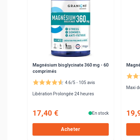
Magnésium bisglycinate 360 mg - 60
Magné
comprimés
4.6/5 -
105 avis
Maxi d
Libération Prolongée 24 heures
17,40 €
19,
En stock
Acheter