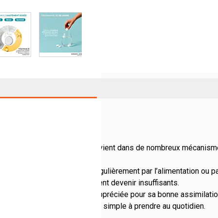
image
View larger image
View larger image
View larger image
View larger im
ement de l’organisme. Il intervient dans de nombreux mécanisme
te. Il doit donc être apporté régulièrement par l’alimentation o
me soutenu, les apports peuvent devenir insuffisants.
glycinate
. Cette forme est appréciée pour sa bonne assimilation
sium efficace, confortable et simple à prendre au quotidien.