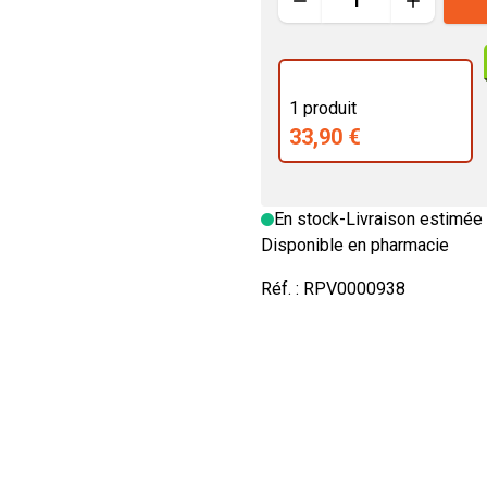
SOMATOLINE
Caséine
Digestion - Transit
Protéines
Jambes lour
P
Créatine
Libido - Tonus sexuel
Vitamines & oligo
Ménopause
1 produit
Protéines
Chrome
Détoxifiants
33,90 €
Whey
Enfants
Séniors
Taurine
En stock
-
Livraison estimée 
Disponible en pharmacie
Réf. :
RPV0000938