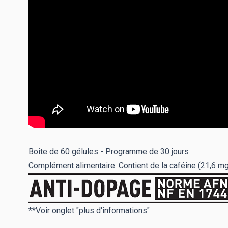
Boite de 60 gélules - Programme de 30 jours
Complément alimentaire. Contient de la caféine (21,6 m
**Voir onglet "plus d'informations"