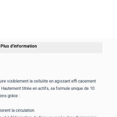
age
View larger image
Plus d’information
uire visiblement la cellulite en agissant effi cacement
. Hautement titrée en actifs, sa formule unique de 10
tons grâce :
orent la circulation.