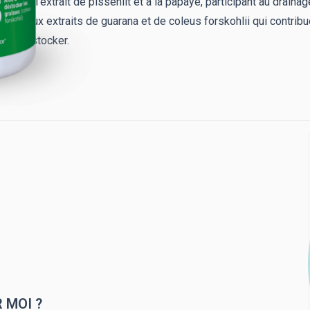
> à l’extrait de pissenlit et à la papaye, participant au draina
> aux extraits de guarana et de coleus forskohlii qui contrib
déstocker.
 MOI ?