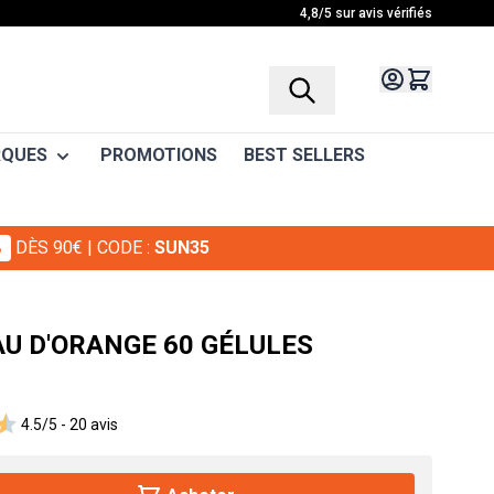
4,8/5 sur avis vérifiés
QUES
PROMOTIONS
BEST SELLERS
%
DÈS 90€
| CODE :
SUN35
e
s
ides minceur / En-cas
GMAX
meil
rainage - Cellulite
AU D'ORANGE 60 GÉLULES
ion Musculaire
éducteur d'appétit
n être
ts
port et fitness
4.5/5 -
20 avis
arnitine
re
CLA