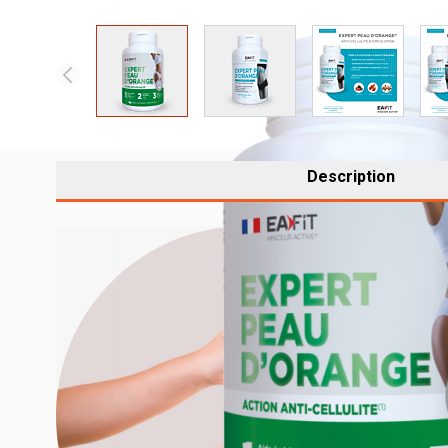
View larger image
View larger image
View larger 
Description