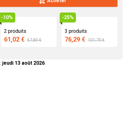
Acheter
des
rotéines végétales
-10%
-25%
2 produits
3 produits
61,02 €
76,29 €
67,80 €
101,70 €
:
jeudi 13 août 2026
.