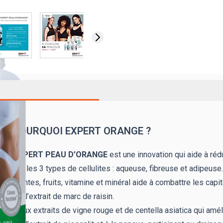
image
View larger image
View larger image
View larger image
View larger im
POURQUOI EXPERT ORANGE ?
EXPERT PEAU D’ORANGE
est une innovation qui aide à réd
sur les 3 types de cellulites : aqueuse, fibreuse et adipeuse
plantes, fruits, vitamine et minéral aide à combattre les capi
> à l’extrait de marc de raisin.
> aux extraits de vigne rouge et de centella asiatica qui améli