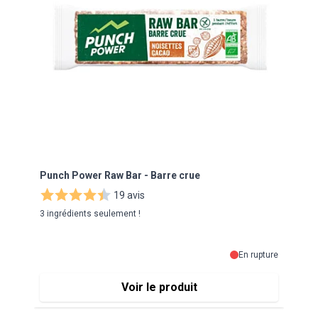
Punch Power Raw Bar - Barre crue
Gran
com
19 avis
3 ingrédients seulement !
Aide 
16
En rupture
Voir le produit