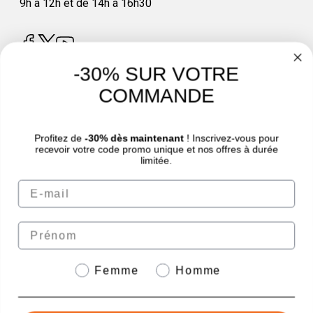
9h à 12h et de 14h à 16h30
-30% SUR VOTRE
COMMANDE
4.8
/
5
Profitez de
-30% dès maintenant
! Inscrivez-vous pour
recevoir votre code promo unique et nos offres à durée
limitée.
Email
© Sport Nutrition Center 2026 | Paiement sécurisé | *Norme AFNOR NF EN 17444.
Voir fiche produit.
eafit.com
|
granions.fr
|
punch-power.com
Prénom
Genre
Femme
Homme
Paiement sécurisé avec