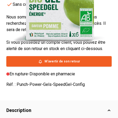
Sans colorant ni conservateur
Nous sommes désolés, mais le produit que vous
recherchez est actuellement victime de son succès. Il
sera de retour très bientôt !
Si vous possédez un compte client, vous pouvez être
alerté de son retour en stock en cliquant ci-dessous.
M'avertir de son retour
En rupture
-
Disponible en pharmacie
Réf. :
Punch-Power-Gels-SpeedGel-Config
Description