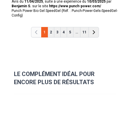
Avis du
11/04/2025
, suite à une expérience du
10/03/2025
par
Benjamin S.
sur le site
https://www.punch-power.com/
Punch Power Bio Gel SpeedGel (Réf. : Punch-Power-Gels-SpeedGel-
Config)
1
2
3
4
5
...
11
Précédent
Précédent
LE COMPLÉMENT IDÉAL POUR
ENCORE PLUS DE RÉSULTATS
Navigating through the elements of the carousel is possibl
Press to skip carousel
Press to go to carousel navigation