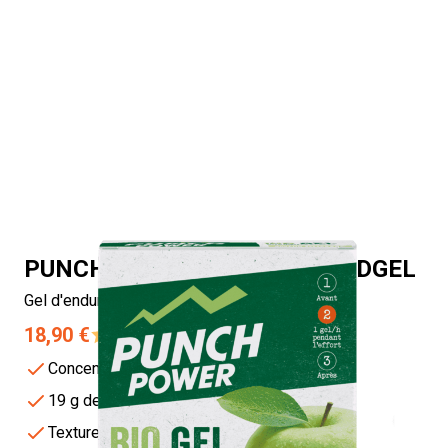
PUNCH POWER BIO GEL SPEEDGEL
Gel d'endurance idéal pendant l'effort
18,90 €
4.6/5 -
55 avis
Concentré d'énergie rapidement disponible
19 g de glucides par dosette
Texture fluide