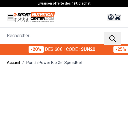
Allez au contenu
Livraison offerte dès 49€ d'achat
Rechercher...
-20%
DÈS 60€
-20%
DÈS 60€
| CODE :
| CODE :
SUN20
SUN20
-25%
DÈS 70€
-25%
DÈS
| C
Accueil
/
Punch Power Bio Gel SpeedGel
Main image
Click to view image in fullscreen